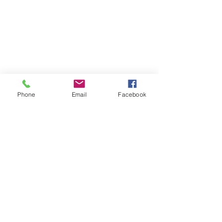
Phone
Email
Facebook
Mit den richtigen Antworten 
sammelte man Punkte (Samichlaus-
Mützen). Die 3, welche am Schluss 
die Meisten gesammelt haben; 
gewinnen je einen CHF 50.- 
Gutschein, frei einlösbar und zeitlich 