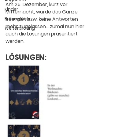
Am 25. Dezember, kurz vor 
Kinder
Mitternacht, wurde das Ganze 
Brillengläser
beendet bzw. keine Antworten 
mehr zugelassen... zumal nun hier 
Weiterbildung
auch die Lösungen präsentiert 
werden.
LÖSUNGEN: