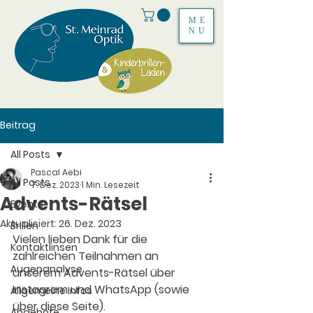
ME
NU
Beitrag
All Posts
Pascal Aebi
All Posts
7. Dez. 2023
1 Min. Lesezeit
Advents-Rätsel
Events
Aktualisiert:
26. Dez. 2023
Brillen
Vielen lieben Dank für die 
Kontaktlinsen
zahlreichen Teilnahmen an 
Augenanalyse
unserem Advents-Rätsel über 
Instagram und WhatsApp (sowie 
Allgemeine Infos
über diese Seite). 
Angebote