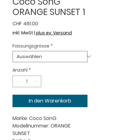
Coco SonG
ORANGE SUNSET 1
Preis
CHF 461.00
inkl. MwSt
|
plus ev. Versand
Fassungsgrösse
*
Anzahl
*
In den Warenkorb
Marke: Coco SonG
Modellnummer: ORANGE
SUNSET