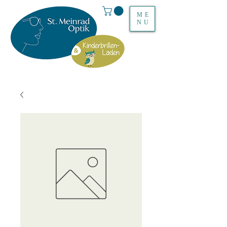
ME
NU