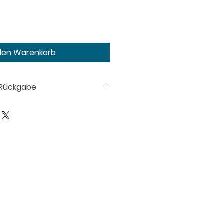
 den Warenkorb
 Rückgabe
auschal, kostenlos ab CHF 67.–
lb von 14 Tagen, Rückversand
d Versandbedingungen