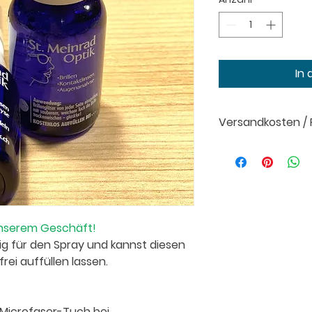
In
Versandkosten /
Versand:
CHF 6.– p
Rückgabe:
Innerha
zahlt der Kunde
Details:
Liefer- un
unserem Geschäft!
lig für den Spray und kannst diesen
rei auffüllen lassen.
s Microfaser-Tuch bei.