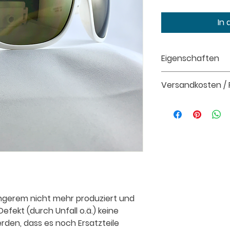
In
Eigenschaften
- passend für all
Versandkosten /
- Rundumsicht und
- Schutzstufe 3 (s
Versand:
CHF 6.– p
- mit Korrektur verg
Rückgabe:
Innerha
zahlt der Kunde
Details:
Liefer- un
ängerem nicht mehr produziert und
efekt (durch Unfall o.ä.) keine
den, dass es noch Ersatzteile