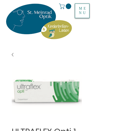
ME
NU