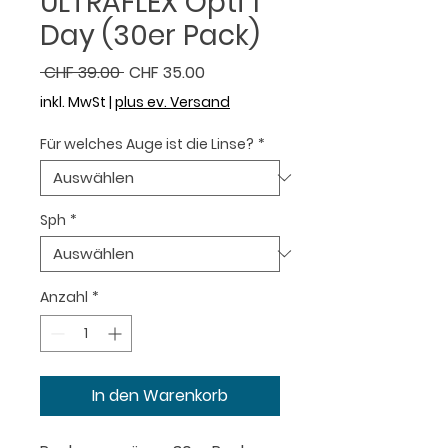
ULTRAFLEX Opti 1
Day (30er Pack)
Standardpreis
Sale-Preis
 CHF 39.00 
CHF 35.00
inkl. MwSt
|
plus ev. Versand
Für welches Auge ist die Linse?
*
Sph
*
Anzahl
*
In den Warenkorb