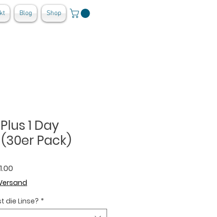
kt
Blog
Shop
Plus 1 Day
 (30er Pack)
ardpreis
Sale-Preis
1.00
 Versand
t die Linse?
*