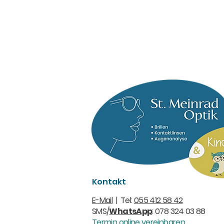
Kontakt
E-Mail
| Tel:
055 412 58 42
SMS/
WhatsApp
: 078 324 03 88
Termin online vereinbaren.