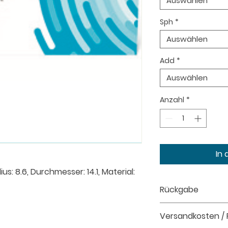
Auswählen
Sph
*
Auswählen
Add
*
Auswählen
Anzahl
*
In
ius: 8.6, Durchmesser: 14.1, Material:
Rückgabe
Kontaktlinsen fall
Versandkosten /
die Bestimmungen s