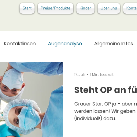
Start
Preise/Produkte
Kinder
Über uns
Konta
Kontaktlinsen
Augenanalyse
Allgemeine Infos
ng
17. Juli
1 Min. Lesezeit
Steht OP an f
Grauer Star: OP ja – aber n
werden lassen! Wir geben
(individuell!) dazu.