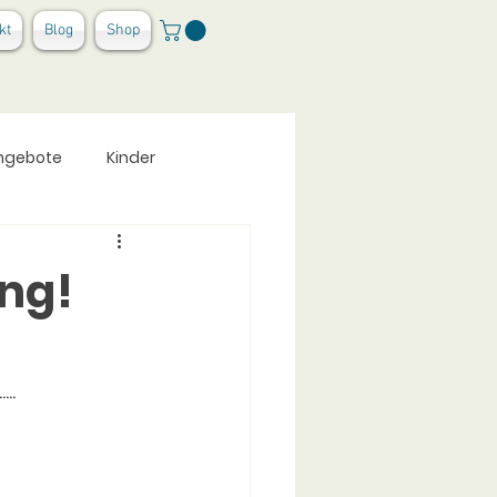
kt
Blog
Shop
ngebote
Kinder
ing!
 
..