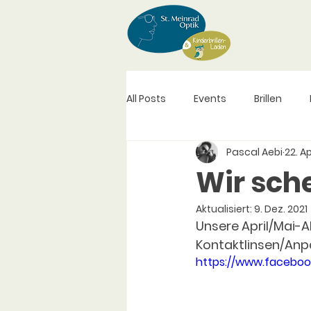
All Posts
Events
Brillen
Pascal Aebi
22. Ap
Brillengläser
Weiterbildung
Wir sche
Aktualisiert:
9. Dez. 2021
Unsere April/Mai-A
Kontaktlinsen/Anpas
https://www.faceboo