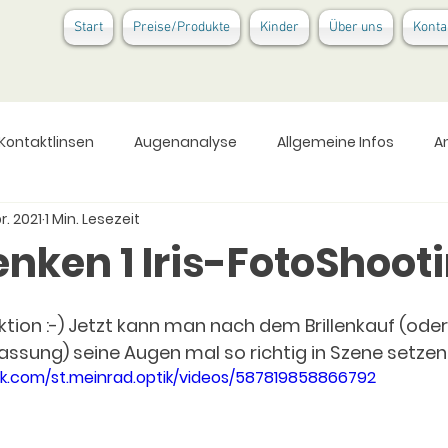
Start
Preise/Produkte
Kinder
Über uns
Konta
Kontaktlinsen
Augenanalyse
Allgemeine Infos
A
r. 2021
1 Min. Lesezeit
nken 1 Iris-FotoShoot
ktion :-) Jetzt kann man nach dem Brillenkauf (oder
sung) seine Augen mal so richtig in Szene setzen...
k.com/st.meinrad.optik/videos/587819858866792