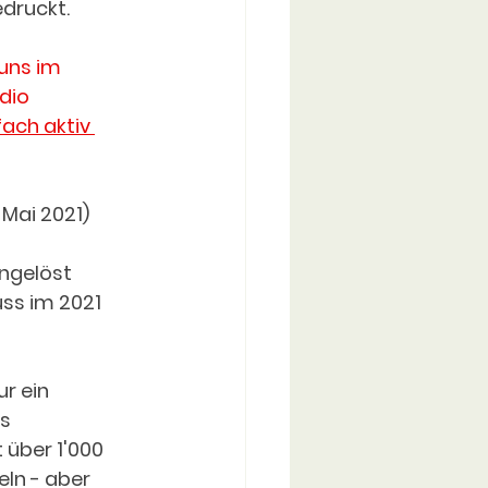
edruckt. 
uns im 
dio 
ach aktiv 
Mai 2021) 
ingelöst 
ss im 2021 
r ein 
s 
über 1'000 
ln - aber 