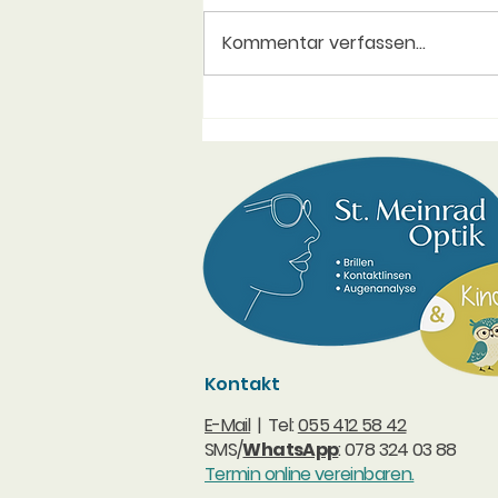
Kommentar verfassen...
Die neue Brille für viel
weniger als einen Kaffee
pro Tag
Kontakt
E-Mail
| Tel:
055 412 58 42
SMS/
WhatsApp
: 078 324 03 88
Termin online vereinbaren.