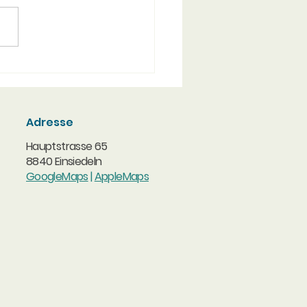
ahre St. Meinrad
k Einsiedeln –
ionen & Gewinnspiele
Adresse
Hauptstrasse 65
8840 Einsiedeln
GoogleMaps
|
AppleMaps