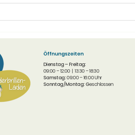
Steht OP an für Grauer
40 J
Star?
Opti
Akt
Öffnungszeiten
Dienstag – Freitag:
09:00 – 12:00 | 13:30 – 18:30​
Samstag:
09:00 – 16:00 Uhr
Sonntag/Montag: G
eschlossen​