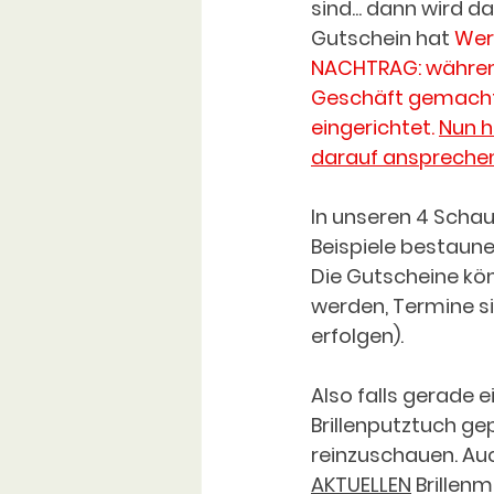
sind... dann wird d
Gutschein hat 
Wert
NACHTRAG: während
Geschäft gemacht w
eingerichtet. 
Nun h
darauf anspreche
In unseren 4 Schau
Beispiele bestaunen
Die Gutscheine kön
werden, Termine s
erfolgen). 
Also falls gerade ei
Brillenputztuch gep
reinzuschauen. Au
AKTUELLEN
 Brillen