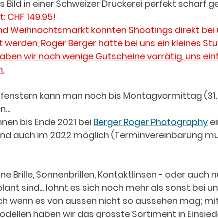
as Bild in einer Schweizer Druckerei perfekt scharf g
: CHF 149.95!
 Weihnachtsmarkt konnten Shootings direkt bei 
erden, Roger Berger hatte bei uns ein kleines Stu
aben wir noch wenige Gutscheine vorrätig, uns einf
n
.
fenstern kann man noch bis Montagvormittag (31. 
...
nen bis Ende 2021 bei 
Berger Roger Photography
 e
ind auch im 2022 möglich (Terminvereinbarung mu
ne Brille, Sonnenbrillen, Kontaktlinsen - oder auch nu
lant sind... lohnt es sich noch mehr als sonst bei un
ch wenn es von aussen nicht so aussehen mag; mit 
modellen haben wir das grösste Sortiment in Einsiede