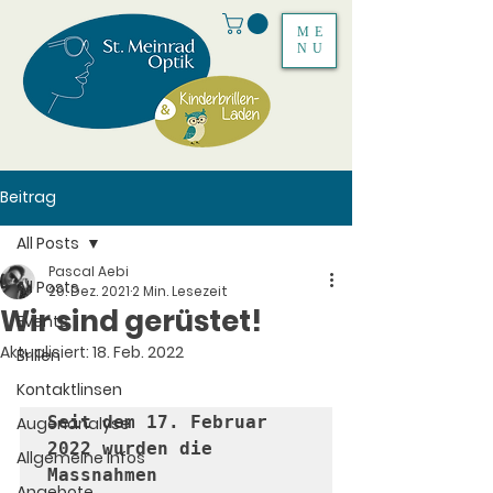
ME
NU
Beitrag
All Posts
Pascal Aebi
All Posts
20. Dez. 2021
2 Min. Lesezeit
Wir sind gerüstet!
Events
Aktualisiert:
18. Feb. 2022
Brillen
Kontaktlinsen
Seit dem 17. Februar 
Augenanalyse
2022 wurden die 
Allgemeine Infos
Massnahmen 
Angebote